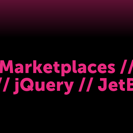
Marketplaces /
// jQuery // Jet