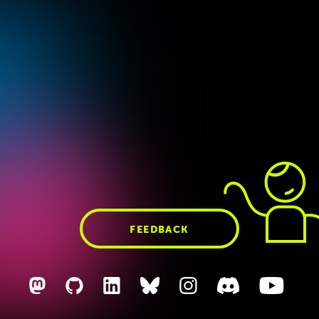
Deep Dive 128 –
Full
News 18/23:
Vercel
Stack Dart
Storage // Quarkus
3.0 // AI: Brief von
LAION an die EU
FEEDBACK