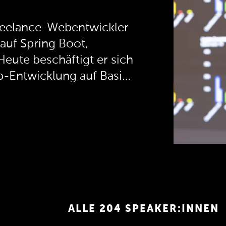
Freelance-Webentwickler
auf Spring Boot,
eute beschäftigt er sich
-Entwicklung auf Basis
ie Suche nach einer
klösung in dem noch
em hat ihn zu der
rt geführt, einem
das die Nutzung von
mübergreifend in Flutter
ht.
ALLE 204 SPEAKER:INNEN