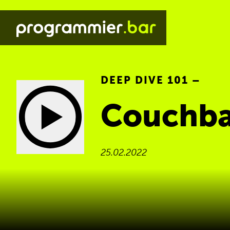
DEEP DIVE 101 –
Couchba
25.02.2022