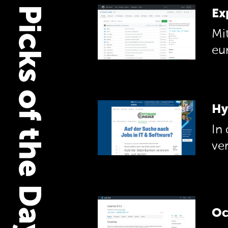
Picks of the Day
Ex
Mi
eur
Hy
In
ve
Oc