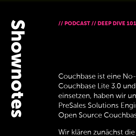
Shownotes
//
PODCAST
//
DEEP DIVE 10
Couchbase ist eine No-
Couchbase Lite 3.0 und
einsetzen, haben wir u
PreSales Solutions Eng
Open Source Couchbase L
Wir klären zunächst d