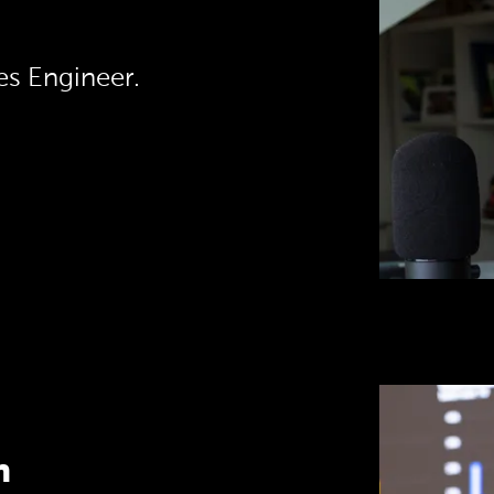
es Engineer.
n