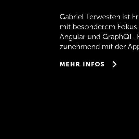
Gabriel Terwesten ist 
mit besonderem Fokus 
Angular und GraphQL. H
zunehmend mit der App
von Flutter und Dart. D
MEHR INFOS
ausgereiften Datenban
jungen Flutter-Ökosyst
Entwicklung von CBL Da
Open-Source-Projekt, 
Couchbase Lite plattfor
und Dart Apps ermöglic