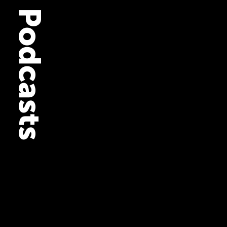
News 06/26:
NPMX /
Deploy // Aluminium 
Codex // OpenClaw 