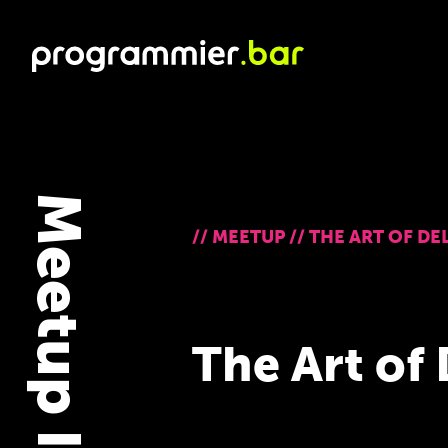
Meetup Infos
//
MEETUP
//
THE ART OF DE
The Art of