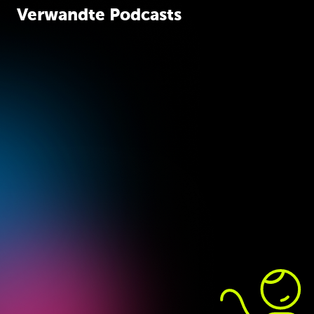
Verwandte Podcasts
News 06/26:
NPMX
News 18/25:
React
// Deno Deploy //
Compiler // JSR //
Aluminium OS //
Anime.js // AWS
Codex // OpenClaw
Kuiper
& MoldBook