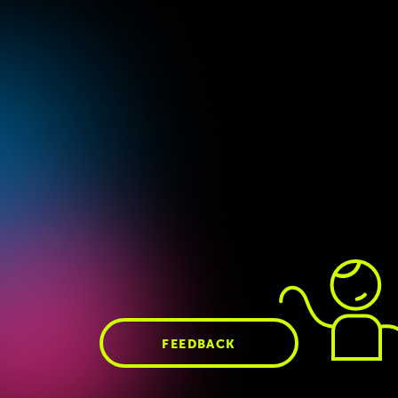
Deep Dive 203 –
AI
News 06/26:
NPMX
in Production mit
// Deno Deploy //
Maximilian
Aluminium OS //
Hudlberger
Codex // OpenClaw
& MoldBook
FEEDBACK