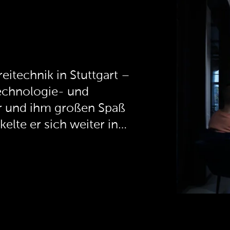
eitechnik in Stuttgart –
technologie- und
 und ihm großen Spaß
lte er sich weiter in
alf in einer Agentur
nehmen bei der
bezeichnet seine
TO-Special als
logien herum" und
agement-Aufgaben in