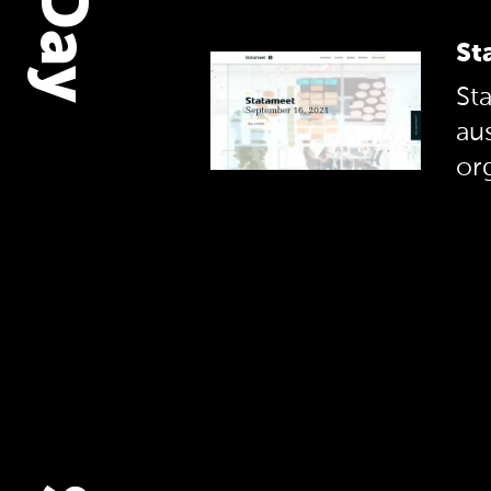
St
St
au
org