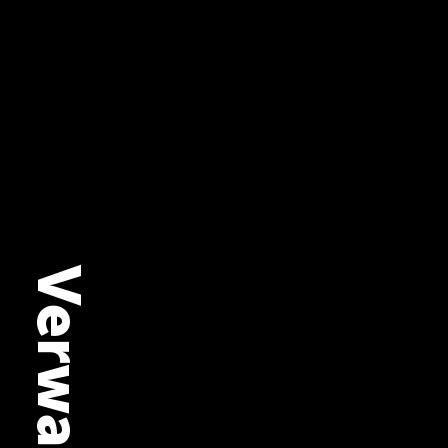
regelmäßig pflegt. Darü
technischer Koordinator
einer Branding- und Dig
Webseite findet ihr no
für die Nutzung von St