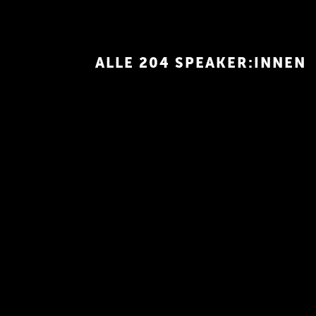
ber hinaus ist Jonas
 bei visuellverstehen,
italagentur. Auf deren
ALLE 204 SPEAKER:INNEN
ch mehr Argumente, die
atamic sprechen.