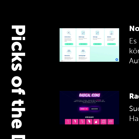
Picks of the Day
No
Es
kö
Au
Ra
Su
Ha