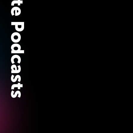
Verwandte Podcasts
Deep Dive 98 –
Die 
programmier.bar-Web
Fabian Hiller