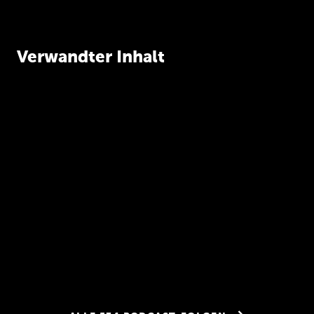
Verwandter Inhalt
Deep Dive 102 –
Kirby CMS mit Bastian