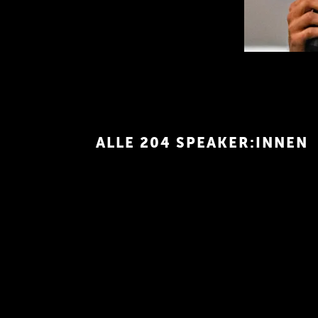
und liebt es, sich immer
scher Ebene in Themen
ALLE 204 SPEAKER:INNEN