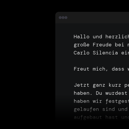
Hallo und herzlich willkommen, liebe Hörerinnen, zu einem neuen CTO Special. Das bedeutet große Freude bei mir. Ich bin Dennis und große Freude bei Fabi. Hallo und wir haben heute Carlo Silencia eingeladen. Carlo schön, dass du bei uns bist. Freut mich, dass wir auch. Jetzt ganz kurz persönlich von mir. Finde ich sehr mega cool, dass wir heute die Chance haben. Du wurdest nämlich auch empfohlen von einem unserer CTO Gäste, die wir haben und da haben wir festgestellt, dass wir beide uns ja auch schon mal im realen Leben über den Weg gelaufen sind und eine gemeinsame Veranstaltung hatten. Bei dem Unternehmen, was du mit aufgebaut hast und ich in Hamburg dort zu Besuch war, weil da, wo ich arbeite, bei Lotum wir da miteinander zu tun hatten. Beruflich. Ja, das. Das freut mich persönlich sehr, dass wir dich dann heute in der Programmier.bar begrüßen können. Und ich mein, du hast, glaube ich, das CTO aktuell gar nicht mehr unbedingt in deinem Namen. Von den Rollen, die du gerade hast, hat es es aber glaube ich über über einige Jahre, dass du dich auf den technischen Part mehr konzentriert hast. Vielleicht ganz grob nur zur Einordnung, in welchem Umfeld du aktuell unterwegs bist. Was ist deine aktuelle Position? An welchen Unternehmungen arbeitest du gerade hauptsächlich genau? Stimmt wirklich. Mein Titel war am Anfang mal anders, hat sich über die Zeit dann geändert. Gleich noch mal sagen warum. Aber am Ende bin ich einer der Mitgründer von Apple gruppe. Wir haben in der Apple Gruppe vier verschiedene Unternehmen, die alle was in der Mobil Industrie machen. Gleich noch mal mehr darüber. Und mein Fokus in der Firma und in verschiedenen Firmen war immer der Produkt und Technik Teil und deswegen würde ich wahrscheinlich die Aufgabenfelder nicht abdecken, würde ich als die einer City Oracle beschreiben. Aber ich habe mit meinem Mitgründer irgendwann mal festgestellt, dass es riesen Vorteile hat und es ist gar nicht gegen die CTO Roll