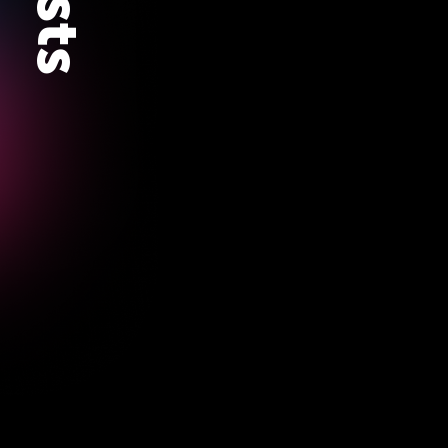
CTO-Special #32:
P
Pouryekta - Interim
Berater