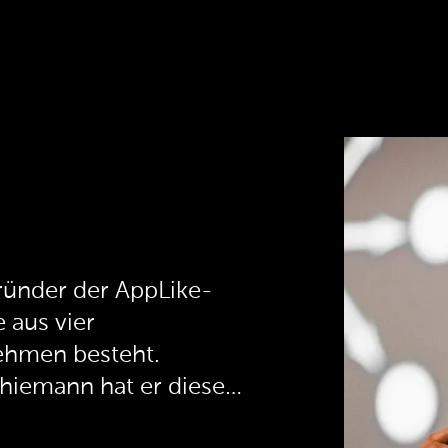
gründer der AppLike-
 aus vier
ehmen besteht.
iemann hat er diese
. Bis heute bezeichnet