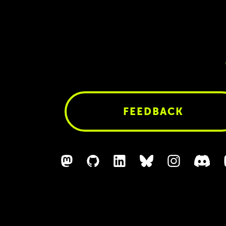
eyman
News 06/24:
iOS
 CTO und
Marketplaces // B
// jQuery // JetBr
FEEDBACK