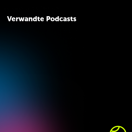
Verwandte Podcasts
iPhone Event 2025
News 36/25:
RippleJS // Zod
Codecs // ESLint