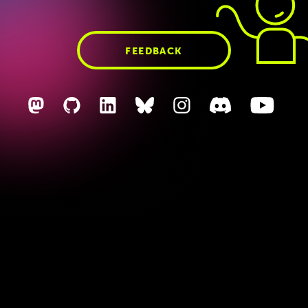
Multithreading //
Apple UICoder
FEEDBACK