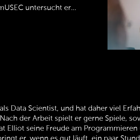
mUSEC untersucht er
- und Datenschutzfragen
ntwicklung – von
en über Supply-Chain-
m Schutz von
st es, Sicherheitsaspekte
ngsprozesse zu
ssenstransfer zwischen
 zu fördern. Aktuell
er anderem mit Cheating
eit von Phishing-
 als Data Scientist, und hat daher viel Er
se sicherheitsrelevanter
Nach der Arbeit spielt er gerne Spiele, s
.
at Elliot seine Freude am Programmiere
bringt er, wenn es gut läuft, ein paar S