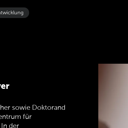
ntwicklung
yer
scher sowie Doktorand
entrum für
 In der