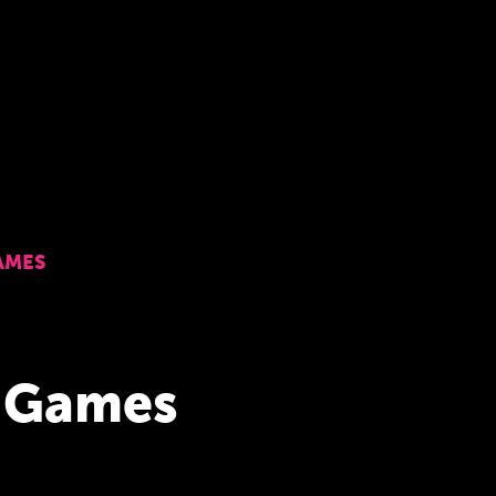
AMES
n Games