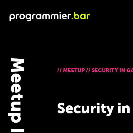
Meetup Infos
//
MEETUP
//
SECURITY IN G
Security i