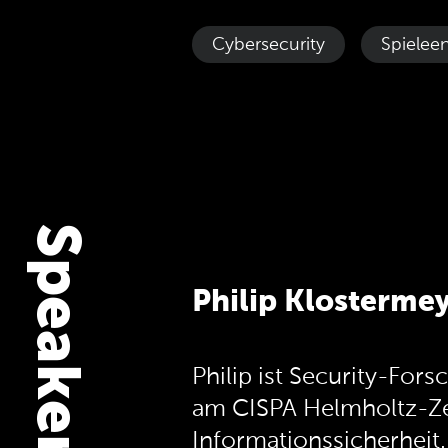
Cybersecurity
Spielee
Speaker Info
Philip Klosterme
Philip ist Security-For
am CISPA Helmholtz-Z
Informationssicherheit.