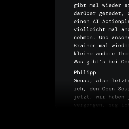
gibt
mal
wieder
e
darüber
geredet,
einen
AI
Actionp
vielleicht
mal
an
nehmen.
Und
anso
Braines
mal
wied
kleine
andere
The
Was
gibt's
bei
O
Philipp
Genau,
also
letz
ich,
den
Open
So
jetzt,
wir
haben
vergangen,
sag
i
Livestream
beeind
Visualisierungen