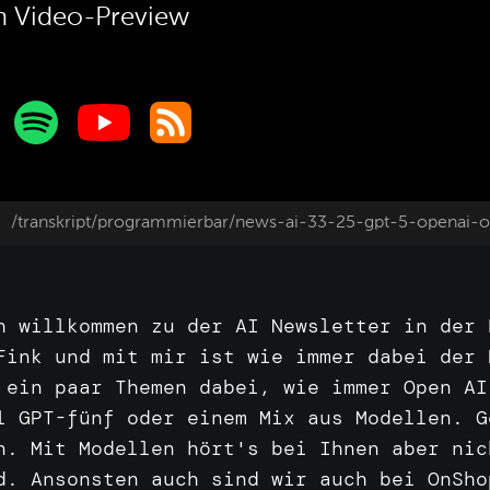
 Video-Preview
/transkript/programmierbar/news-ai-33-25-gpt-5-openai-
ch
willkommen
zu
der
AI
Newsletter
in
der
Fink
und
mit
mir
ist
wie
immer
dabei
der
n
ein
paar
Themen
dabei,
wie
immer
Open
A
ll
GPT-fünf
oder
einem
Mix
aus
Modellen.
G
en.
Mit
Modellen
hört's
bei
Ihnen
aber
ni
ed.
Ansonsten
auch
sind
wir
auch
bei
OnSh