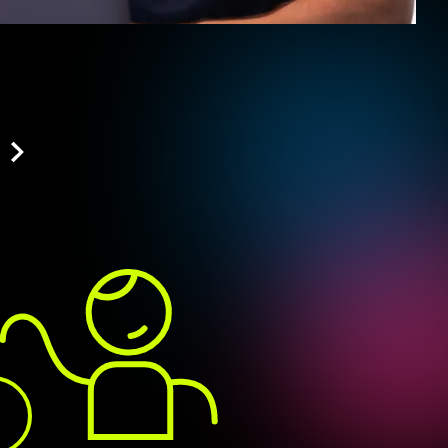
en
ist.
Performance
auf
grammieren,
Platz
1
oder
halt
ewegen
wir
uns
für
Nano
bei
5
ut
Tokens.
Mini
ist
25
Cent,
10
Output.
Genau.
e
ist
ja
son
bisschen,
dass
unter
lich
wirklich
genommen
wird,
also
ser,
für
die
normalen
User
gibt
sollen
und
was
gemacht
werden
ll
schickt.
Man
kann
als
Pro
oder
ch
wieder
nicht
in
allen
an
als,
ich
weiß
nicht,
ob
Du's