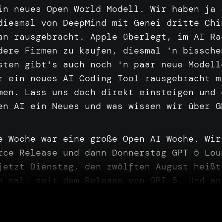
in
neues
Open
World
Modell.
Wir
haben
ja
diesmal
von
DeepMind
mit
Genei
dritte
Ch
lan
rausgebracht.
Apple
überlegt,
im
AI
R
dere
Firmen
zu
kaufen,
diesmal
'n
bissch
nsten
gibt's
auch
noch
'n
paar
neue
Model
er
ein
neues
AI
Coding
Tool
rausgebracht
men.
Lass
uns
doch
direkt
einsteigen
und
pen
AI
ein
Neues
und
was
wissen
wir
über
te
Woche
war
eine
große
Open
AI
Woche.
Wi
urce
Release
und
dann
Donnerstag
GPT
5
Lo
jetzt
Dienstag,
den
zwölften
August
heiß
ch
mal,
seit
dem
Release
von
GPT
5.
Und
a
ruckend,
die
Demos,
Benchmarks,
sehr,
se
in
den
Benchmarks
war
jetzt
vielleicht
n