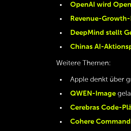
OpenAI wird Open
Revenue-Growth-
DeepMind stellt Ge
Chinas AI-Aktions
Weitere Themen:
Apple denkt über 
QWEN-Image
gel
Cerebras Code-Pl
Cohere Command 