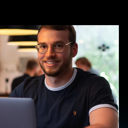
ufm
Papier,
sehr
überzeugend,
n
dachte
eigentlich,
okay,
cool,
n
hat
sich
son
bisschen
das
Bild
angen
haben
zu
testen
oder
auch
,
dass
man
die
User
gern
wieder
fügbar
ist
oder
wie
er
verfügbar
ist.
uncht?
Also
es
gibt
4
Varianten
ei
pro
noch
nicht
in
der
API,