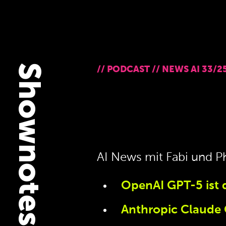
Shownotes
//
PODCAST
//
NEWS AI 33/2
AI News mit Fabi und P
OpenAI GPT-5 ist 
Anthropic Claude 