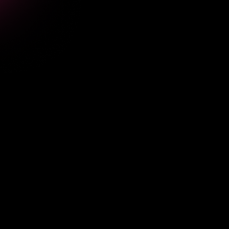
kannst,
aber
das
Fabi
Also
ich
kann
Thi
Philipp
Okay.
Dann
geht'
Fabi
Boris
ist
ja
der
Philipp
Genau,
auf
jeden
zu
viele
Modelle
Endnutzer
und
ha
man
kann
auch,
w
check's
auch
noc
Thomas
oder
kein
Sinn,
dass
einfa