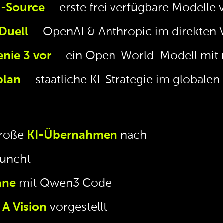
-Source
– erste frei verfügbare Modelle v
Duell
– OpenAI & Anthropic im direkten V
nie 3 vor
– ein Open-World-Modell mit 
plan
– staatliche KI-Strategie im globale
große
KI-Übernahmen
nach
auncht
äne
mit Qwen3 Code
A Vision
vorgestellt