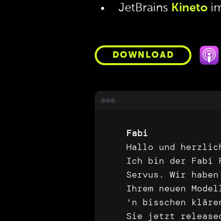
JetBrains
Kineto
im
DOWNLOAD
Fabi
Hallo
und
herzli
Ich
bin
der
Fabi
Servus.
Wir
habe
Ihrem
neuen
Mode
'n
bisschen
klär
Sie
jetzt
releas