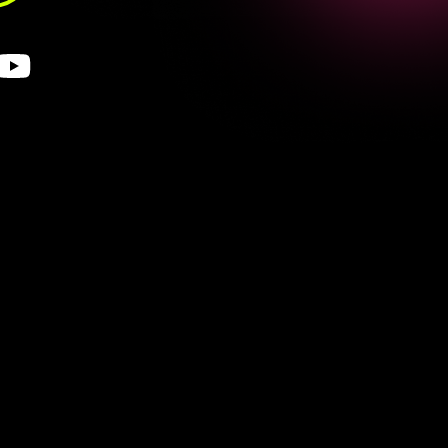
kann
und
auch
variante
sozusagen.
schen
unter
dem,
hey,
wir
haben
infach
nur
noch
GPT
5
für
den
die
verschiedenen
Modelle.
Aber
schiedenen
Modelle
auswählen.
Ich
ter
ist,
klar.
Für
den
normalen
utzt,
denk
ich,
macht's
schon
alt
nicht
irgendwie
das
zum