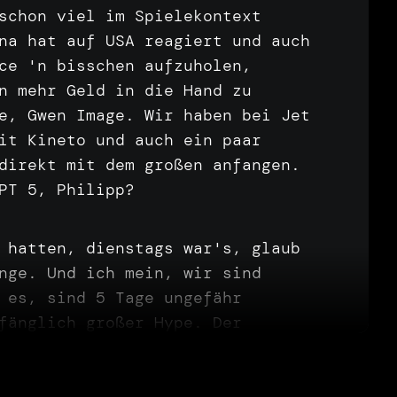
schon
viel
im
Spielekontext
ina
hat
auf
USA
reagiert
und
auch
ace
'n
bisschen
aufzuholen,
en
mehr
Geld
in
die
Hand
zu
le,
Gwen
Image.
Wir
haben
bei
Jet
mit
Kineto
und
auch
ein
paar
direkt
mit
dem
großen
anfangen.
GPT
5,
Philipp?
r
hatten,
dienstags
war's,
glaub
unge.
Und
ich
mein,
wir
sind
t
es,
sind
5
Tage
ungefähr
nfänglich
großer
Hype.
Der
hr
interessant.
Ich
mein,
die
icht
so
gut
gewählt,
aber