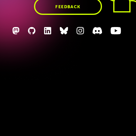
über
die
Chips,
da
weiß
FEEDBACK
Fabi
ich
gar
nix.
Dennis
Also
mir
sind
ja
Unterschiede
aufgeteilt.
Philipp
hat
ja
grad
schon
gesagt,
er
musste
während
der
ersten
Kino
hat
er
gar
nicht
so
viel
mitbekommen,
weil
er
die
zweite
vorbereiten
musste
beziehungsweise
parallel
Dinge
live
schalten
musste
mit
seinem
Team.
Fabi
hat
die
Keynote
geguckt.
Ich
hab
nur
den
Blogartikel
gelesen,
das
heißt,
wir
haben
alle
'n
bisschen
unterschiedliche
Quellen
für
das
Ganze
hier,
aber
gucken
mal,
wo
drauf
es
kommt.
Ich
würde
sagen,
wir
starten
mal,
weil
wir
ja
hier
für
App-
und
Webentwickler*innen
einen
Podcast
machen,
starten
wir
mal
mit
Gemini
3
Punkt
5
Flash,
würde
ich
sagen,
weil
das
am
nächsten
an
unserem
täglichen
Doing
ist
und
uns
vielleicht
'n
am
meisten