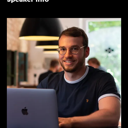
Dennis
die
Hallo.
Hallo.
Yes
und
zwar
wollten
wir
heute
vor
allen
Dingen
inhaltlich
darüber
reden,
was
es
auf
der
Google
i-o-
Neues
gab.
Die
hat
zu
unserer
Aufnahme
gestern,
wenn
ihr
sie
hört,
vorgestern
stattgefunden.
Ja,
und
da
gibt
es
einige
Neuerungen
natürlich
auch
aus
oder
vor
allen
Dingen
aus
dem
AI
Bereich.
Weiß
gar
nicht,
ob
irgendwas
veröffentlicht
wurde,
wo
nicht
irgendwo
Gab's
irgendeine
gab's
irgendein
Philipp
Announcement,
was
nicht
Fabi
AI?
Es
war
ja
immer
AI
drin,
ne,
wenn
Du
sagst,
wir
haben
in
Talent
War
Eye
released.
Philipp
Ja,
ja.
Er
eben,
Dennis
das
ist
ja
auch
komplett