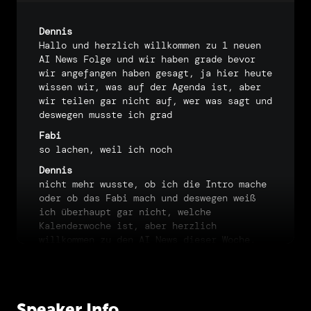
Dennis
Hallo
und
herzlich
willkommen
zu
1
neuen
AI
News
Folge
und
wir
haben
grade
bevor
wir
angefangen
haben
gesagt,
ja
hier
heute
wissen
wir,
was
auf
der
Agenda
ist,
aber
wir
teilen
gar
nicht
auf,
wer
was
sagt
und
deswegen
musste
ich
grad
Fabi
so
lachen,
weil
ich
noch
Dennis
nicht
mehr
wusste,
ob
ich
die
Intro
mache
oder
ob
das
Fabi
mach
und
deswegen
weiß
ich
überhaupt
gar
nicht,
welche
Kalenderwoche
ist,
aber
herzlich
willkommen
zu
den
AI
News
dieser
Woche.
Ich
bin
Dennis
Becker
Fabi
in
der
Fabi
Fink,
hallo
und
wir
haben
auch
noch
Speaker Info