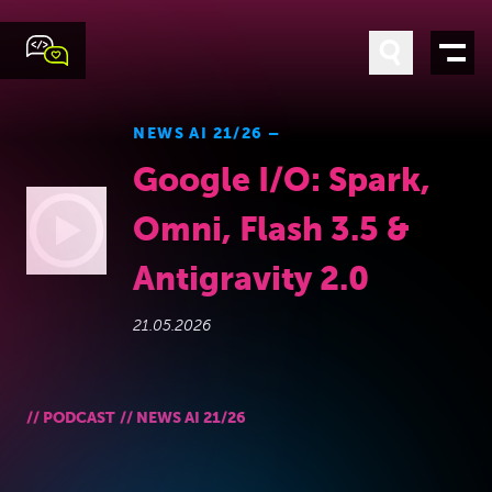
NEWS AI 21/26 –
Google I/O: Spark,
Omni, Flash 3.5 &
Antigravity 2.0
21.05.2026
VIDEO LADEN
Es werden Daten an YouTube übertragen.
Datenschutz
//
PODCAST
//
NEWS AI 21/26
Immer erlauben
AUF YOUTUBE ANSEHEN