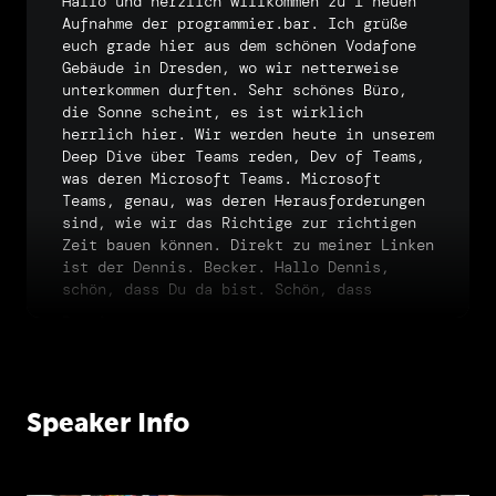
Hallo
und
herzlich
willkommen
zu
1
neuen
Aufnahme
der
programmier.bar.
Ich
grüße
euch
grade
hier
aus
dem
schönen
Vodafone
Gebäude
in
Dresden,
wo
wir
netterweise
unterkommen
durften.
Sehr
schönes
Büro,
die
Sonne
scheint,
es
ist
wirklich
herrlich
hier.
Wir
werden
heute
in
unserem
Deep
Dive
über
Teams
reden,
Dev
of
Teams,
was
deren
Microsoft
Teams.
Microsoft
Teams,
genau,
was
deren
Herausforderungen
sind,
wie
wir
das
Richtige
zur
richtigen
Zeit
bauen
können.
Direkt
zu
meiner
Linken
ist
der
Dennis.
Becker.
Hallo
Dennis,
schön,
dass
Du
da
bist.
Schön,
dass
Dennis
ich
hier
sehen
kann.
Dave
Und
wir
haben
uns
natürlich
ein
Profi
mit
Speaker Info
ins
Studio
geholt.
Dave
Proschitzki.
Dennis
Das
ist
der
Profi.