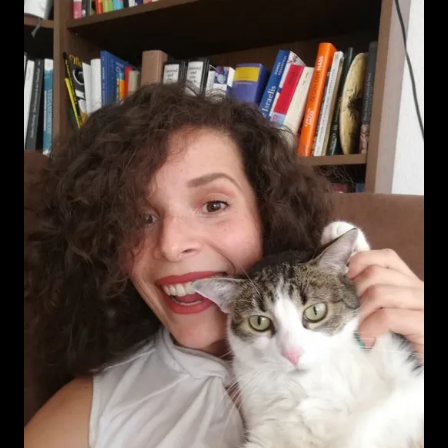
Dave
Sorry.
Also
alles
gut.
Ist
doch
was?
Dennis
Wir
schneiden
gar
nichts
raus.
Wir
machen
einfach
weiter.
Wir
Dave
machen
einfach
weiter.
Dennis
Ja,
denn
liebe
Hörer*innen,
das
war
Daves
erstes
Intro
in
1
Deep
Tail
Folge.
Dave
Das
war
bisher
ganz
gut.
Dennis
War
bisher
ganz
gut.
Bis
auf,
dass
Du
deinen
Namen
vergessen
hast.
Paula
Ich
hab
Dave
einen
Namen
für
Ach,
ich
hab
einen
Namen