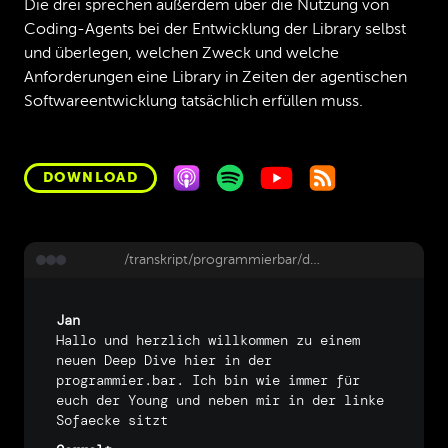
Die drei sprechen außerdem über die Nutzung von
Coding-Agents bei der Entwicklung der Library selbst
und überlegen, welchen Zweck und welche
Anforderungen eine Library in Zeiten der agentischen
Softwareentwicklung tatsächlich erfüllen muss.
DOWNLOAD
/transkript/programmierbar/deep-dive-209-ai-libraries-mit-christopher-hertel
Jan
Hallo
und
herzlich
willkommen
zu
einem
neuen
Deep
Dive
hier
in
der
programmier.bar.
Ich
bin
wie
immer
für
euch
der
Young
und
neben
mir
in
der
linke
Sofaecke
sitzt