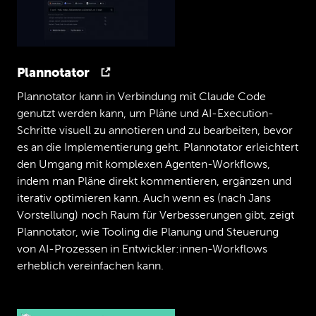
gescrollt
und
dachte
so,
wo
waren
wir
da
gemeinsam?
Garrelt
Aber
ihr
kennt
auch
schon,
also
ihr
kennt
Plannotator
euch
seitdem.
Also
ihr
habt
euch
da
getroffen
und
gequatscht
miteinander.
Plannotator kann in Verbindung mit Claude Code
Jan
genutzt werden kann, um Pläne und AI-Execution-
Also
den
Christopher
kannst
Du
eigentlich
Schritte visuell zu annotieren und zu bearbeiten, bevor
nicht
nicht
kennen,
wenn
Du
dich
irgendwie
es an die Implementierung geht. Plannotator erleichtert
in
der
deutschen
PHP
Community
Ja,
den Umgang mit komplexen Agenten-Workflows,
Garrelt
indem man Pläne direkt kommentieren, ergänzen und
okay.
Treibst.
iterativ optimieren kann. Auch wenn es (nach Jans
Christopher
Vorstellung) noch Raum für Verbesserungen gibt, zeigt
Ja,
okay.
Plannotator, wie Tooling die Planung und Steuerung
Garrelt
von AI-Prozessen in Entwickler:innen-Workflows
Das
verstehe
ich,
ja.
erheblich vereinfachen kann.
Jan
Also
ich
kannte
ihn
schon
bevor
ich
ihn
kannte
sozusagen.