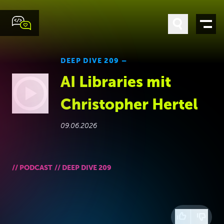
DEEP DIVE 209 –
AI Libraries mit
Christopher Hertel
09.06.2026
VIDEO LADEN
Es werden Daten an YouTube übertragen.
Datenschutz
//
PODCAST
//
DEEP DIVE 209
Immer erlauben
AUF YOUTUBE ANSEHEN