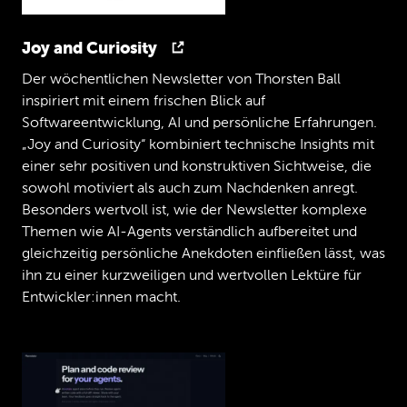
nur,
weil
er
auch
auf
der
Programmiercode
war
letztes
Jahr,
ja,
sondern
weil
er
sich
auch
auf
sehr
vielen
anderen
Konferenzen
Joy and Curiosity
runter.
Christoph,
ich
hab
vorhin
mal
versucht
nachzuschauen.
Ich
hab's
nicht
Der wöchentlichen Newsletter von Thorsten Ball
100
Prozent
rekonstruieren
können,
aber
inspiriert mit einem frischen Blick auf
ich
glaube,
wir
haben
das
1.
Mal
gemeinsam
Softwareentwicklung, AI und persönliche Erfahrungen.
2019
auf
der
Bühne
gestanden
auf
der
„Joy and Curiosity“ kombiniert technische Insights mit
fünften
Live
in
Berlin.
In
Berlin.
einer sehr positiven und konstruktiven Sichtweise, die
Christopher
sowohl motiviert als auch zum Nachdenken anregt.
Ah
okay.
Also
das
ist
eine
fatal.
Das
Besonders wertvoll ist, wie der Newsletter komplexe
Jan
Themen wie AI-Agents verständlich aufbereitet und
sind
so
meine,
Ja,
da
war,
das
stimmt.
Oh,
gleichzeitig persönliche Anekdoten einfließen lässt, was
das,
ich
wusste,
es
war
früher.
Ich
wusste,
ich
hab's
aber
in
meiner
Cameraole
ihn zu einer kurzweiligen und wertvollen Lektüre für
einfach
nicht
mehr
gefunden.
Entwickler:innen macht.
Christopher
Das
war
das
Dach.
Jan
Ich
bin
vorhin
so
in
der
Mittagspause
so
am
Handy
einfach
stupide
stundenlang