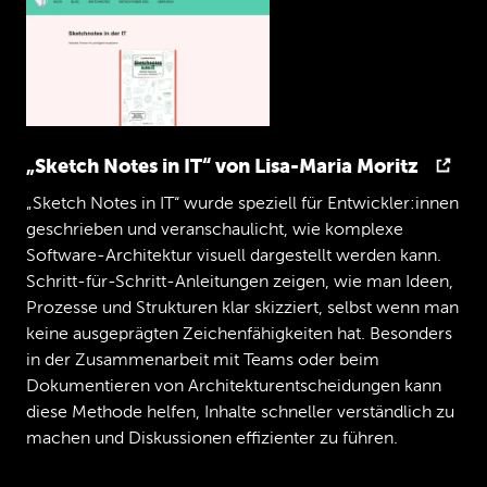
Garrelt
Okay,
aber
ich
mein,
ob
Du
ihn
kennst
oder
ihr
euch
kennt,
ist
ja
noch
'n
großer
Unterschied.
Jan
Das
das
ist
das
Ja,
ich
„Sketch Notes in IT“ von Lisa-Maria Moritz
Christopher
glaube,
bei
der
bei
der
Phantasialand
war
„Sketch Notes in IT“ wurde speziell für Entwickler:innen
das
so,
dass
es
einen
Raum
nur
gab
für
die
geschrieben und veranschaulicht, wie komplexe
Talks
und
da
schaut
man
sich
natürlich
Software-Architektur visuell dargestellt werden kann.
schon
alle
an.
Das
heißt,
Jan
Gregor
war
damals
sogar
vor
mir
noch
dran.
Das
heißt,
Schritt-für-Schritt-Anleitungen zeigen, wie man Ideen,
ja.
Prozesse und Strukturen klar skizziert, selbst wenn man
Jan
keine ausgeprägten Zeichenfähigkeiten hat. Besonders
Ich
war
nicht
schlecht
genug,
als
dass
er
in der Zusammenarbeit mit Teams oder beim
nicht
in
der
Zeit
hätte
lieber
Achterbahn
Dokumentieren von Architekturentscheidungen kann
gefahren
oder
so.
Das
das
ist
ja
diese Methode helfen, Inhalte schneller verständlich zu
eigentlich
das
Kompliment,
weißt
Du?
machen und Diskussionen effizienter zu führen.
Garrelt
Aber
das
weiß
er
vorher
nicht.
Genau,
Du