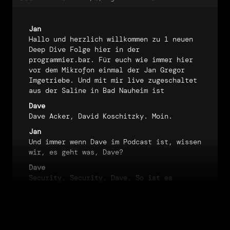
Jan
Hallo
und
herzlich
willkommen
zu
1
neuen
Deep
Dive
Folge
hier
in
der
programmier.bar.
Für
euch
wie
immer
hier
vor
dem
Mikrofon
einmal
der
Jan
Gregor
Imgetriebe.
Und
mit
mir
live
zugeschaltet
aus
der
Saline
in
Bad
Nauheim
ist
Dave
Dave
Acker,
David
Koschitzky.
Moin.
Jan
Und
immer
wenn
Dave
im
Podcast
ist,
wissen
wir,
es
geht
was,
Dave?
Dave
Security.
Security,
Dave.
So
ist
es
nämlich.
Ich
bin
hyped,
ich
bin
hyped.
Jan
Wir
wollen
nämlich
heute
über
ein
Security
Thema
sprechen.
Wir
wollen
nämlich
heute