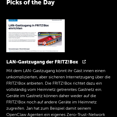
Picks of the Day
über
Paskeys
sprechen
und
wie
sie
sich
anschicken,
eure
eure
Passwörter
abzulösen
sozusagen.
Oder
andersrum
formuliert,
euch
von
Passwörtern
zu
erlösen,
je
nachdem,
warum
man
das
vielleicht
sehen
mag,
ja.
Aber
weil
auch
Daves
Security
Wissen
seine
Grenzen
hat.
Man
mag
es
kaum
glauben,
aber
auch
Daves
Security
Wissen
hat
seine
Grenzen,
haben
wir
uns
jemand
eingeladen,
deren
Security
Wissen
quasi
keine
Grenzen
kennt,
so,
ja,
mal
die
dachte
gleich
ganz
oben
hinzulegen.
Wir
haben
uns
eingeladen,
LAN-Gastzugang der FRITZ!Box
Martina
Kraus.
Martina,
schön,
dass
Du
da
bist.
Hallo.
Mit dem LAN-Gastzugang könnt ihr Gäst:innen einen
unkomplizierten, aber sicheren Internetzugang über die
Martina
Momo.
Ja,
hallo
ihr
beiden.
Ich
freu
mich
FRITZ!Box anbieten. Die FRITZ!Box richtet dazu ein
mega.
Ich
hoffe,
ich
kann
die
Erwartung
vollständig vom Heimnetz getrenntes Gastnetz ein.
erfüllen,
aber
das
schauen
wir
mal.
Geräte im Gastnetz können daher weder auf die
Dave
FRITZ!Box noch auf andere Geräte im Heimnetz
Hast
Du
bereits
jetzt
schon.
zugreifen. Jan hat zum Beispiel damit seinem
Martina
OpenClaw Agenten ein eigenes Zero-Trust-Network