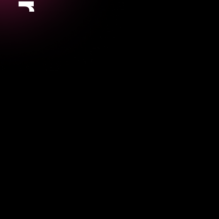
Rich Harris
Autor von Svelte (bei Ve