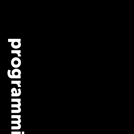
Rich Harris ist der Schö
Webframeworks Svelte.
seiner Arbeit an Open S
er viele Jahre als Journa
Designer bei der New Y
tätig, wo er komplexe 
Geschichten in interakti
Erlebnisse verwandelte.
arbeitet er bei Vercel an
Weiterentwicklung von 
und treibt die Vision ein
zugänglicheren und
performanteren Webent
voran.