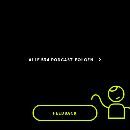
CTO-Special #30:
Fabian Lucas von
ALLE 534 PODCAST-FOLGEN
kitchen stories /
7mind
FEEDBACK