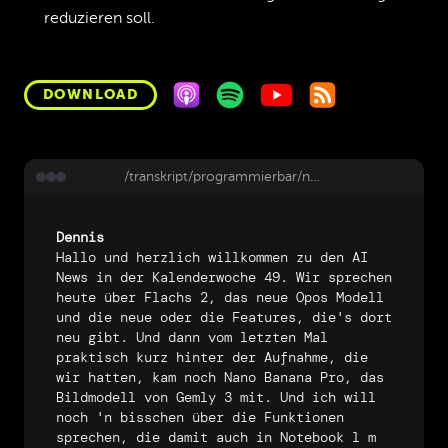
reduzieren soll.
DOWNLOAD
/transkript/programmierbar/news-ai-49-25-flux-2-nano-banana-pro-opus-4-5
Dennis
Hallo
und
herzlich
willkommen
zu
den
AI
News
in
der
Kalenderwoche
49.
Wir
sprechen
heute
über
Flachs
2,
das
neue
Opos
Modell
und
die
neue
oder
die
Features,
die's
dort
neu
gibt.
Und
dann
vom
letzten
Mal
praktisch
kurz
hinter
der
Aufnahme,
die
wir
hatten,
kam
noch
Nano
Banana
Pro,
das
Bildmodell
von
Gemly
3
mit.
Und
ich
will
noch
'n
bisschen
über
die
Funktionen
sprechen,
die
damit
auch
in
Notebook
l
m