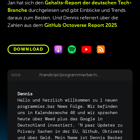
Jan hat sich den
Gehalts-Report der deutschen Tech-
Branche
durchgelesen und gibt Einblicke und Trends
daraus zum Besten. Und Dennis referiert über die
Zahlen aus dem
GitHub Octoverse Report 2025
.
DOWNLOAD
/transkript/programmierbar/news-46-25-vite-google-investition-eu-regulierung-it-gehaltsuebersicht-github-octoverse-report
Dennis
Hallo
und
herzlich
willkommen
zu
1
neuen
programmier.bar
News
Folge.
Wir
befinden
uns
in
Kalenderwoche
46
und
wir
sprechen
heute
über
Weed
plus
das
Google
in
Deutschland
investiert.
'N
paar
Updates
zu
Privacy
Sachen
in
der
EU,
Github,
Oktivers
und
über
Geld.
Mein
Name
ist
Dennis
Becker