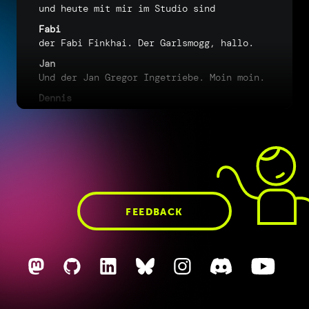
und
heute
mit
mir
im
Studio
sind
Fabi
der
Fabi
Finkhai.
Der
Garlsmogg,
hallo.
Jan
Und
der
Jan
Gregor
Ingetriebe.
Moin
moin.
Dennis
Schön,
dass
ihr
da
seid.
So,
erste
Frage,
Fabi,
Du
hast
eben
mir
'n
Slack
geschrieben,
Du
weißt
'n
falschen
Link
gepostet
hast.
Du
nutzt
jetzt
wieder
Chrome
und
bist
Du
bist
derjenige,
der
mich
zu
arg
gebracht
hat.
Jetzt
musst
Du
zumindest
ganz
kurz
erläutern,
war
Ja.
Also
hat
hatt
ich
über
Atlas,
weil
FEEDBACK
wahrscheinlich,
ich
ich
vermute,
Du
warst
kurz
auf
Atlas,
weil
ausprobieren
wolltest
und
dann
war
irgendwie
sowieso
alles
kaputt
mit
History
und
dann
dacht
Du
ach
scheiße,
dann
nehm
ich
hier
kommen.
Fabi