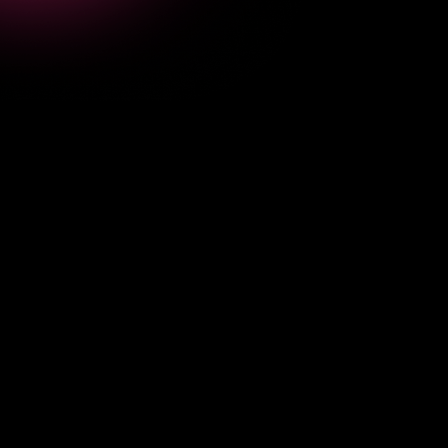
Also
eigentlich
ja
ich
könnte
jetzt
an
der
Stelle
ja
sagen,
dann
sind
wir
fertig
mit
dem
Thema,
aber
im
Endeffekt
war
es
ja
ich
hab
Atlas
ausprobiert.
Ich
war
am
Ende
irgendwie
genervt
von
Atlas
und
eigentlich
fast
nur
genervt
von
Atlas,
dass
mein
Shortcut
von
Magnet
nicht
ging,
meine
Fenster
so
zu
sortieren.
Da
hat
Atlas
nicht
mitgespielt,
der
wahrscheinlich
irgendeinen
anderen
Shortcut
drauf
gelegt,
hat
aber
nichts
gemacht.
Ich
konnte
meine
Fenster
nicht
sortieren,
dann
war
ich
genervt
von
Atlas
und
dann
dachte
ich,
ja
jetzt
will
ich
wieder
zurück
zu
arg,
hab
gemerkt,
ach
geht
man
nicht
auch
auf
den
Sack,
weil
die
ist
ja
nicht
mehr
aktiv
weit
entwickelt
und
dachte
eigentlich
macht
Chrome
alles
was
ich
brauche.
Nervt
mich
nicht
mit
euren
neuen
Browsern.
Bin
jetzt
wieder
auf
Chrome,
bin
aber
gerade
von
Chrome
genervt,
weil
ich
mein
Lieblings
Show,
ist
eigentlich
das
wichtigste
Feature
in
Arc.