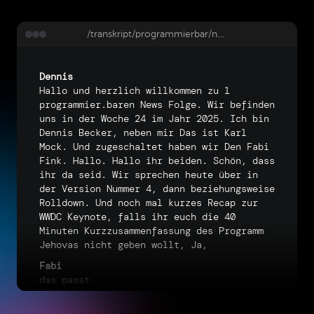
/transkript/programmierbar/news-24-25-nuxt-4-vite-rolldown-wwdc-recap
Dennis
Hallo
und
herzlich
willkommen
zu
1
programmier.baren
News
Folge.
Wir
befinden
uns
in
der
Woche
24
im
Jahr
2025.
Ich
bin
Dennis
Becker,
neben
mir
Das
ist
Karl
Mock.
Und
zugeschaltet
haben
wir
Den
Fabi
Fink.
Hallo.
Hallo
ihr
beiden.
Schön,
dass
ihr
da
seid.
Wir
sprechen
heute
über
in
der
Version
Nummer
4,
dann
beziehungsweise
Rolldown.
Und
noch
mal
kurzes
Recap
zur
WWDC
Keynote,
falls
ihr
euch
die
40
Minuten
Kurzzusammenfassung
des
Programm
Jehovas
nicht
geben
wollt,
Ja,
Fabi
das
passt
Garrelt