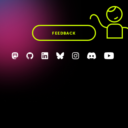
die
wir
Dennis
am
am
Montag
veröffentlicht
haben,
aber
dass
man
so
zumindest
mitreden
kann,
was
da
passiert
ist.
Diesen
diesen
Abriss
wird's
immer
geben.
Heute
starten
wir
FEEDBACK
sofort
rein.
Fabi
Yes.
Next
hat
ihre
Versions
Nummer
4
rausgebracht
in
der
Alphaversion.
Also
es
war
die
ganze
Zeit
schon
so
schon
seit
letztem
Jahr
so,
dass
man
V-vier
im
Test
nutzen
konnte
mit
'nem
mit
'nem
vielleicht
Compatability
Version
4
konnten
nutzen's
auch
schon
einige
in
Produktionen,
was
also
grundsätzlich,
wenn
man
auf
Nackt
blickt,
ne.
Also
die
v
4
und
die
v
5
an
beiden
werden
eigentlich
schon
parallel
gearbeitet.
Sie
hatten
eigentlich,
glaub
ich,
geplant,
Version
4
schon
letztes
Jahr
im
Juni,
also
vor
einem
Jahr
rauszubringen,
lief
aber
alles
nicht
so