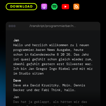
DOWNLOAD
/transkript/programmierbar/news-08-26-state-of-js-2025-warcraftcn-webmcp-ai-fatigue
Jan
Hallo
und
herzlich
willkommen
zu
1
neuen
programmier.baren
News
Ausgabe,
heute
schon
in
Kalenderwoche
8
20
26.
Das
Jahr
ist
quasi
gefühlt
schon
gleich
wieder
rum,
obwohl
gefühlt
gestern
erst
Silvester
war.
Ich
bin
Jan
Gregor
Ingo
Riebel
und
mit
mir
im
Studio
sitzen
Dave
Dave
aka
David
Krusitzky.
Moin.
Dennis
Becker
und
der
Fabi
Think,
hallo.
Jan
Das
hat
ja
geklappt,
als
hätten
wir
das