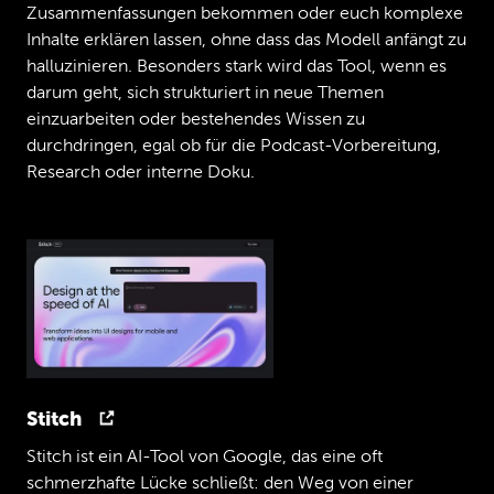
Zusammenfassungen bekommen oder euch komplexe
Hi,
schön,
dass
ich
da
sein
darf.
Inhalte erklären lassen, ohne dass das Modell anfängt zu
Jan
halluzinieren. Besonders stark wird das Tool, wenn es
Mirko,
Du
bist
laut
deinem
LinkedIn
Profil
Devfluencer.
Und
jeder,
der
dich
darum geht, sich strukturiert in neue Themen
vielleicht
schon
mal
auf
LinkedIn
gesehen
einzuarbeiten oder bestehendes Wissen zu
hat,
würd
dich
vielleicht
aus
deinen
durchdringen, egal ob für die Podcast-Vorbereitung,
Videos
kennen,
die
ich
persönlich
ziemlich
Research oder interne Doku.
hart
abfeier,
muss
ich
schon
sagen.
Ich
hatte
sone
Best
of
Playlist
wahrscheinlich,
vielleicht
kann
ich
die
nachher
im
Pick
of
the
day
noch
verwenden.
Mirko
Ja,
schön.
Ja.
Jan
Aber
vielleicht
willst
Du
einmal
ganz
kurz
erzählen,
warum
Du
eigentlich
diese
Video
machst,
was
Du
da
mit
Devfluencenzen
Stitch
willst
und
was
Du
eigentlich
machst,
wenn
Du
die
Videos
sonst
nicht
machst.
Stitch ist ein AI-Tool von Google, das eine oft
Mirko
schmerzhafte Lücke schließt: den Weg von einer