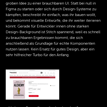
Okay,
das
sind
jetzt
3
Fragen.
Ich
hoffe,
groben Idee zu einer brauchbaren UI. Statt bei null in
ich
krieg
die
alle
noch
zusammen.
Also
wie
Figma zu starten oder sich durch Design-Systeme zu
ist
es
dazugekommen,
dass
diese
Videos
kämpfen, beschreibt ihr einfach, was ihr bauen wollt,
entstanden
sind?
Also
wir
haben
vor
13
Jahren
mal
mit
paar
Kollegen
zusammen
eine
und bekommt visuelle Entwürfe, die ihr weiter iterieren
Firma
gegründet,
eine
Softwarefirma
könnt. Gerade für Entwickler:innen ohne starken
natürlich.
Und
es
hat
relativ
lange
Design-Background ist Stitch spannend, weil es schnell
gedauert,
bis
wir
begriffen
haben,
wie
zu brauchbaren Ergebnissen kommt, die sich
wichtig
es
eigentlich
ist,
nach
außen
anschließend als Grundlage für echte Komponenten
sichtbar
zu
sein,
ne?
Wir
dachten
immer,
die
wichtigste
Sache
an
soner
Firma
ist,
nutzen lassen. Kein Ersatz für gutes Design, aber ein
gute
Arbeit
zu
machen,
aber
das
ist
nur
'n
sehr hilfreicher Turbo für den Anfang.
Teil
davon.
Und
irgendwann
nach,
ich
sag
mal
so,
9,
10
Jahren
haben
wir
begriffen,
wie
wichtig
es
ist,
sichtbar
zu
sein
nach
außen.
Und
diese
Idee
mit
den
Videos
ist
war
einfach
so,
ich
sag
mal,
eine
Schnapsidee.
1
von
uns
dachte,
okay,
das
können
wir
ja
mal
ausprobieren.
Und
dann
war's
eben
so,
dass
Leute
wie
Du,
Jan
und
viele
andere
das
eben,
genau
wie
Du
sagst,
hart
gefeiert
haben
und
sehr
viel
positives
Feedback
dazu
gegeben
haben.
Und