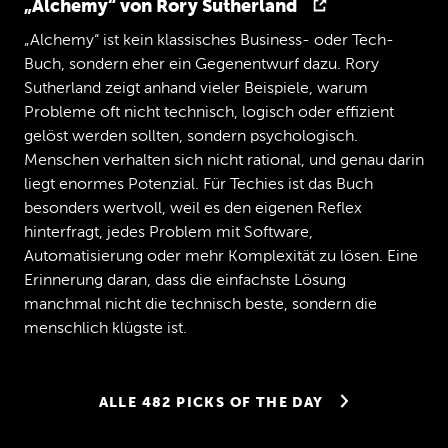
„Alchemy“ von Rory Sutherland
deswegen
haben
wir
das
dann
weitergemacht
und
einfach,
weil's
'n
positives
Bild
nach
„Alchemy“ ist kein klassisches Business- oder Tech-
außen
strahlt,
einfach
lustig
ist.
Es
Buch, sondern eher ein Gegenentwurf dazu. Rory
macht
uns
Spaß,
es
macht
den
Leuten
Spaß
Sutherland zeigt anhand vieler Beispiele, warum
und
und
das
ist
eine
gute
Sache.
Was
mach
Probleme oft nicht technisch, logisch oder effizient
ich
sonst,
wenn
ich
keine
Videos
mache?
gelöst werden sollten, sondern psychologisch.
Wir
haben
grad
noch
eine
zweite
Firma
gegründet,
die
Prio
0
GmbH.
Da
bin
ich
Menschen verhalten sich nicht rational, und genau darin
Geschäftsführer.
Das
heißt,
ich
kümmere
liegt enormes Potenzial. Für Techies ist das Buch
mich
dort,
wie
das
so
ist
in
'ner
kleinen
besonders wertvoll, weil es den eigenen Reflex
Firma
eigentlich
alles.
Sales,
Marketing,
hinterfragt, jedes Problem mit Software,
Entwicklung,
Produktenscheidungen,
ne.
Automatisierung oder mehr Komplexität zu lösen. Eine
Alles
querbeet.
Das
sind
so
meine
Aufgaben
den
ganzen
Tag.
Erinnerung daran, dass die einfachste Lösung
manchmal nicht die technisch beste, sondern die
Jan
Das
ist
natürlich
insbesondere
dann
lustig
menschlich klügste ist.
zu
sehen,
wenn
man
die
Videos
kennt
und
weiß,
dass
Du
in
den
Videos
ja
all
diese
Rollen
auch
selber
spielst.
Einfach
mit
ALLE 482 PICKS OF THE DAY
nur
so
leicht
angepastem
Outfit
und
viel
Szene
Schnitten,
ja?
Aber
dann
entspricht