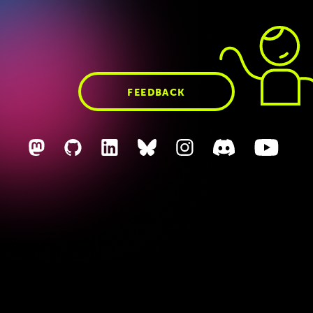
so,
also
wir
haben
alle
irgendwann
mal
irgendwie
als
Entwickler
angefangen
und
die
Frage
ist,
kann
man,
muss
man,
sollte
man
sich
das
erhalten
über
die
Zeit?
Oder
ist
man
irgendwann
an
'nem
Punkt
angekommen,
wie
bei
dir,
Merkel,
ne,
wo
man
halt
eben
noch
25
andere
Hüte
FEEDBACK
gleichzeitig
aufhat
und
sich
irgendwann
son
bisschen
von
diesem
Developer
Alltag
verabschieden
muss
oder
eben
auch
nicht.
So,
ja?
Das
das
ist,
glaub
ich,
der
Punkt.
Und
ich
glaube,
diese
Diskussion
einzuordnen,
wär's
vielleicht
ganz
hilfreich,
wenn
wir
alle
mal
so
ganz
kurz
beschreiben,
was
wir
eigentlich
so
wirklich
den
ganzen
Tag
über
machen,
wie
wir
da
so
hingekommen
sind,
wo
wir
jetzt
grade
sind,
den
Hörerinnen
son
bisschen
mehr
Eindruck
zu
geben,
wie
so
unser
Alltag
überhaupt
aussieht,
unabhängig
davon,
ob
wir
dadrin
noch
entwickeln
oder
nicht.
Und
weil
Dennis
noch
nicht
so
viel