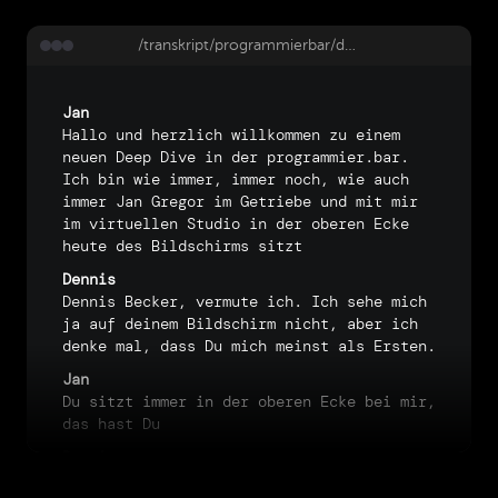
/transkript/programmierbar/deep-dive-198-manager-und-coding-mit-mirko-seifert
Jan
Hallo
und
herzlich
willkommen
zu
einem
neuen
Deep
Dive
in
der
programmier.bar.
Ich
bin
wie
immer,
immer
noch,
wie
auch
immer
Jan
Gregor
im
Getriebe
und
mit
mir
im
virtuellen
Studio
in
der
oberen
Ecke
heute
des
Bildschirms
sitzt
Dennis
Dennis
Becker,
vermute
ich.
Ich
sehe
mich
ja
auf
deinem
Bildschirm
nicht,
aber
ich
denke
mal,
dass
Du
mich
meinst
als
Ersten.
Jan
Du
sitzt
immer
in
der
oberen
Ecke
bei
mir,
das
hast
Du
Dennis
so
Nein,
aber
Du,
irgend
eine
mittlere