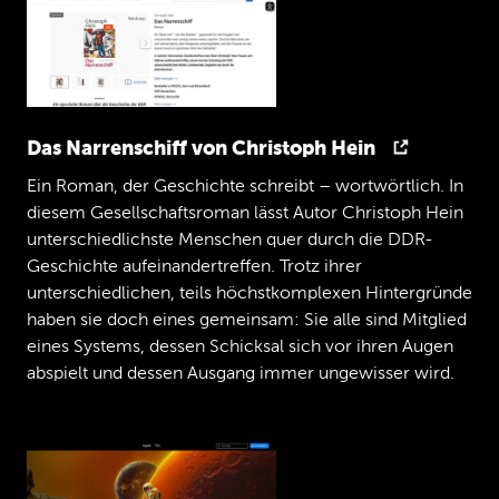
über
Datenschutz,
DSGVO
und
so
was
gesprochen,
weil
ich
sage,
wir,
meine
ich
Dennis.
Mhm.
Ja.
Und
die
vertrauten
Hörerinnen
da
draußen
ahnen
schon,
wenn
Richard
wieder
dabei
ist,
geht's
wieder
ein
rechtliches
Thema.
Richard,
über
was
wollen
wir
heute
sprechen?
Das Narrenschiff von Christoph Hein
Richard
Ein Roman, der Geschichte schreibt – wortwörtlich. In
Heute
geht's
über
KI.
Das
ja.
diesem Gesellschaftsroman lässt Autor Christoph Hein
Jan
unterschiedlichste Menschen quer durch die DDR-
Ist
das
'n
rechtliches
Thema?
Geschichte aufeinandertreffen. Trotz ihrer
Richard
unterschiedlichen, teils höchstkomplexen Hintergründe
Ja,
leider
ja.
haben sie doch eines gemeinsam: Sie alle sind Mitglied
Jan
eines Systems, dessen Schicksal sich vor ihren Augen
Ah,
okay.
Ja,
und
damit
wir
nicht
damit
abspielt und dessen Ausgang immer ungewisser wird.
alleine
auf
weiter
Flur
sind,
haben
wir
uns
noch
einen
Gast
eingeladen.
Wir
haben
heute
zu
Gast
im
Studio
Peggy
Müller.
Hallo
Peggy,
schön,
dass
Du
da
bist
und
Zeit
für
uns
hast.