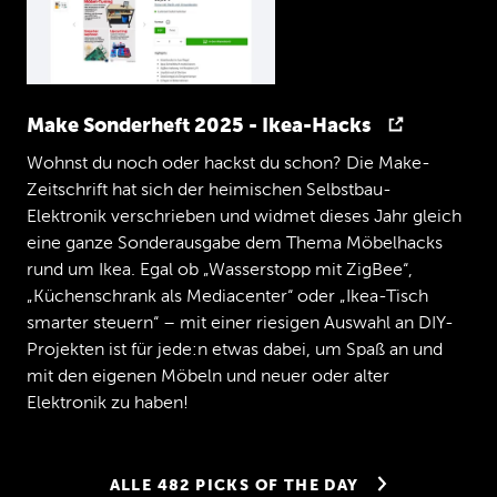
Designrechte
und
auch
KI
Lösungen,
KI
Fragen
und
inzwischen
auch
'n
Großteil
IT
Sicherheit,
Fragen
zu
NIS
2,
falls
euch
das
was
sagt
und
ähnliche
Abkürzungen,
ja.
Jan
Make Sonderheft 2025 - Ikea-Hacks
Ich
hab
mir
vor
dieser
Folge
mal
den
Spaß
gemacht,
auf
LinkedIn
zu
schauen,
wer
von
Wohnst du noch oder hackst du schon? Die Make-
den
ganzen
Leuten,
die
damals
mit
mir
Zeitschrift hat sich der heimischen Selbstbau-
Rechtswissenschaft
studiert
haben,
was
die
Elektronik verschrieben und widmet dieses Jahr gleich
so
alles
machen
mittlerweile
und
da
war
eine ganze Sonderausgabe dem Thema Möbelhacks
eine
ganz
große
Bandbreite
dabei
von
rund um Ikea. Egal ob „Wasserstopp mit ZigBee“,
Immobilien,
Arbeitsrecht,
Umwelt,
Presse,
internationales
Handelsrecht,
maritiimes
„Küchenschrank als Mediacenter“ oder „Ikea-Tisch
Recht
war
auch
dabei,
fand
ich
auch
smarter steuern“ – mit einer riesigen Auswahl an DIY-
irgendwie
superspannend.
So,
also
Leute
Projekten ist für jede:n etwas dabei, um Spaß an und
sind
sehr
breit
aufgestellt.
Was
hat
dich
mit den eigenen Möbeln und neuer oder alter
dazu
gebracht,
genau
diesen
Bereich
Elektronik zu haben!
auszusuchen,
wenn
es
offensichtlich
son
riesen
weites
Feld
ist,
aus
dem
man
wählen
kann?
Peggy
ALLE 482 PICKS OF THE DAY