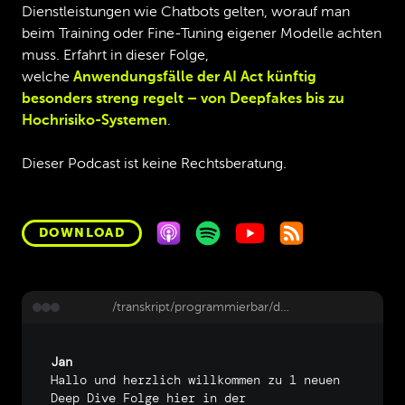
Dienstleistungen wie Chatbots gelten, worauf man
beim Training oder Fine-Tuning eigener Modelle achten
muss. Erfahrt in dieser Folge,
welche
Anwendungsfälle der AI Act künftig
besonders streng regelt – von Deepfakes bis zu
Hochrisiko-Systemen
.
Dieser Podcast ist keine Rechtsberatung.
DOWNLOAD
/transkript/programmierbar/deep-dive-196-ai-recht-mit-dr-peggy-mueller
Jan
Hallo
und
herzlich
willkommen
zu
1
neuen
Deep
Dive
Folge
hier
in
der