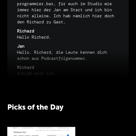
programmier.bar,
für
euch
im
Studio
wie
immer
hier
der
Jan
am
Start
und
ich
bin
nicht
alleine.
Ich
hab
nämlich
hier
doch
den
Richard
zu
Gast.
Richard
Hallo
Richard.
Jan
Hallo.
Richard,
die
Leute
kennen
dich
schon
aus
Podcastfolgenummer.
Richard
Schieß
mich
tot.
Jan
Nein,
das
ist
knapp
daneben,
es
war
die
160,
ich
hab
aber
nachgeholt.
Richard
Picks of the Day
Ah,
sehr
gut.
Jan
Ich
hab
mir
das
auch
nicht
auswendig
gewusst.
Gewusst.
Wir
haben
mit
dir
damals