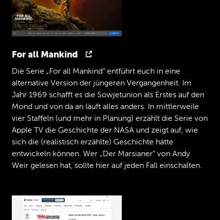
Peggy
Hallo,
freu
mich
sehr
über
die
Einladung.
Vielen
Dank.
Jan
Wir
freuen
uns,
dass
Du
die
Einladung
For all Mankind
angenommen
hast.
Du
bist
Anwältin
bei
Advant
BYTON
und
über
die
Firma
sozusagen
Die Serie „For all Mankind“ entführt euch in eine
zu
uns
gekommen,
Richard,
nicht
wahr?
alternative Version der jüngeren Vergangenheit. Im
Richard
Jahr 1969 schafft es die Sowjetunion als Erstes auf den
Über
Lotrum,
genau.
Mond und von da an läuft alles anders. In mittlerweile
Jan
vier Staffeln (und mehr in Planung) erzählt die Serie von
Wunderbar.
Peggy,
was
machst
Du,
wenn
Du
Apple TV die Geschichte der NASA und zeigt auf, wie
nicht
im
Podcaststudio
sitzt
den
ganzen
sich die (realistisch erzählte) Geschichte hätte
Tag?
entwickeln können. Wer „Der Marsianer“ von Andy
Peggy
Weir gelesen hat, sollte hier auf jeden Fall einschalten.
Dann
sitz
ich
in
meinem
tollen
Büro
in
der
Frankfurter
Innenstadt
und
beschäftige
mich
hauptsächlich
mit
Fragen
des
gewerblichen
Rechtsschutzes
oder
besser
gesagt
IP
Recht.
Das
beinhaltet
Urheberrechte,
Markenrechte
auch
mal