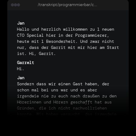
/transkript/programmierbar/cto-special-35-fabian-hagen-von-faaren
Jan
Hallo
und
herzlich
willkommen
zu
1
neuen
CTO
Special
hier
in
der
Programmierer,
heute
mit
1
Besonderheit.
Und
zwar
nicht
nur,
dass
der
Garrit
mit
mir
hier
am
Start
ist.
Hi,
Garrit.
Garrelt
Hi.
Jan
Sondern
dass
wir
einen
Gast
haben,
der
schon
mal
bei
uns
war
und
es
aber
irgendwie
nie
zu
euch
nach
draußen
zu
den
Hörerinnen
und
Hörern
geschafft
hat
aus
Gründen,
die
ich
nicht
nachvollziehen
konnte.
Wir
haben
versucht,
das
irgendwie
im
Archiv
wiederzufinden,
die
Folge,
die
da
mal
aufgenommen
wurde,
und
haben
dann
einfach
beschlossen,
wir
nehmen
sie
noch