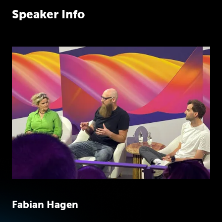
mal
auf.
Wir
haben
heute
im
im
Gast
zum
Speaker Info
Studio,
zu
im
Studio
zu
Gast,
oh
mein
Gott,
das
ist
noch
sehr
früh.
Fabian
Hagen.
Hallo
Fabian,
schön,
dass
Du
da
bist.
Fabian
Ich
grüße
euch.
Jan
Fabian,
Du
bist
CTO
und
Mitgründer
bei
Fahren.
Fabian
Das
ist
richtig,
ja.
Jan
Und
so
wie
ich
das
verstanden
hab
in
der
Biografie,
habt
ihr
Fahren
direkt
in
Schrägstrich
nach
der
Uni
Zeit
gegründet.
Fabian
Genau,
wir
haben
direkt
in
der
Uni
Fabian Hagen
angefangen
als
Projektarbeit
im
sechsten
Semester.
Und
das
hat
dann
so
gut