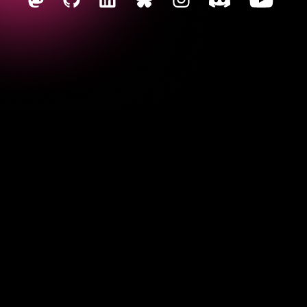
okay.
Jan
Genau,
also
FAAREN
fahren.
Vielleicht
kannst
Du
einmal
ganz
kurz
beschreiben,
was
er
eigentlich
macht
und
dann
sprechen
wir
Fabian
darüber,
wie
er
das
gemacht
hat.
Ja,
sehr
gerne.
Also
im
Kern
sind
wir
einen
Marktplatz
für
Auto
Abo.
Also
Auto
Abo
für
diejenigen,
die
jetzt
noch
nicht
so
geläufig
ist,
ist
quasi
eine
Alternative
zu
Leasing,
Finanzierung,
Kauf
und
Kurzzeitmiete.
Also
sprich,
wir
reden
hier
auch
über
Laufzeiten
von
mindestens
einem
Monat,
aber
bis
hin
zu
wirklich
36
Monate,
also
als
starke
Alternative
zu
Leasing.
Ja,
und
das
betreiben
wir
halt,
wie
schon
gesagt,
als
Marktplatz.
Das
heißt,
wir
bringen
auf
der
einen
Seite
unsere
Händler,
also
unsere
Partner,
was
dann
so
der
normale
kleine
Schotterplatz